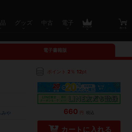
品
グッズ
中古
電子
電子書籍版
ポイント
2
％
12
pt
660
円
税込
ふみや
カートに入れる