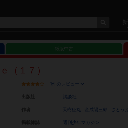
新
紙版中古
ｅ（１７）
1件のレビュー
出版社
講談社
作者
天樹征丸
金成陽三郎
さとう
掲載雑誌
週刊少年マガジン