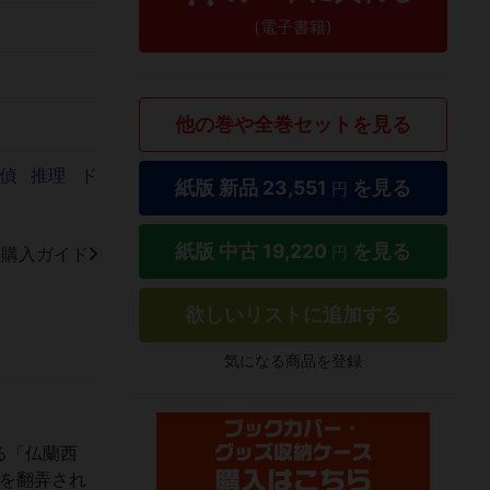
(電子書籍)
他の巻や全巻セットを見る
探偵
推理
ド
紙版 新品
23,551
を見る
円
紙版 中古
19,220
を見る
円
籍購入ガイド
欲しいリストに追加する
気になる商品を登録
る「仏蘭西
命を翻弄され