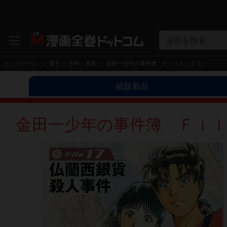
漫画を検索
トップページ
電子
少年・青年
金田一少年の事件簿 Ｆｉｌｅ（１７）
紙版新品
金田一少年の事件簿 Ｆｉｌ