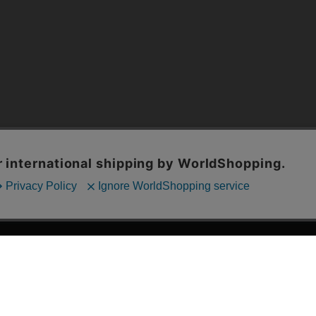
漫画全巻ドットコム TOP
ッフおススメ「全力推し宣言」
漫画ランキング
贈ろう e-giftサービス
›
2025年 年間ランキング
すめの新品漫画セット
›
歴代発行部数