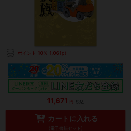
ポイント
10
％
1,061
pt
11,671
円
税込
カートに入れる
(電子書籍セット)