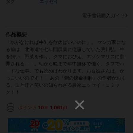
タグ
エッセイ
電子書籍購入ガイド
作品概要
「水がなければ牛乳を飲めばいいのに」。 マンガ家にな
る前は、北海道で七年間農業に従事していた荒川弘。牛
を飼い、野菜を作り、クマにおびえ、エゾシマリスに翻
弄される－－。朝から晩まで年中無休で働く、タフでハ
－ドな仕事。でも読めばわかります。お百姓さんは、か
っこいいのです！！ あの『鋼の錬金術師』の作者がおく
る、血と汗と笑いの知られざる農家エッセイ・コミッ
ク！！
ポイント
10
％
1,061
pt