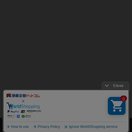
上へ
漫画全巻ドットコム TOP