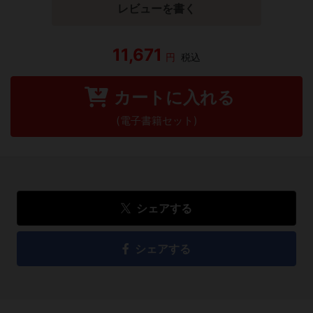
レビューを書く
11,671
円
税込
カートに入れる
(電子書籍セット)
シェアする
シェアする