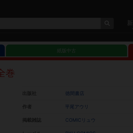
新
紙版中古
全巻
出版社
徳間書店
作者
平尾アウリ
掲載雑誌
COMICリュウ