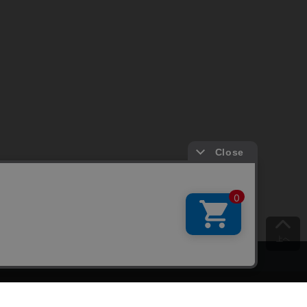
上へ
ご意見をお聞かせください