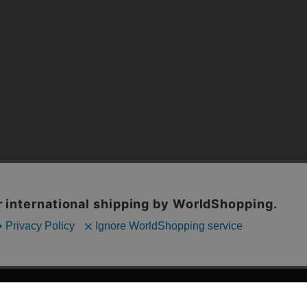
漫画全巻ドットコム TOP
ッフおススメ「全力推し宣言」
漫画ランキング