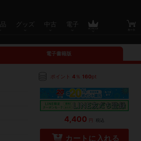
品
グッズ
中古
電子
電子書籍版
ポイント
4
％
160
pt
4,400
円
税込
カートに入れる