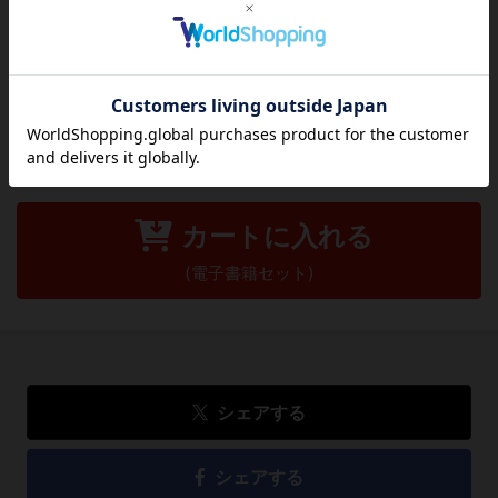
この作品にはまだレビューがありません。 今後読まれる
方のために感想を共有してもらえませんか？
レビューを書く
6,600
円
税込
カートに入れる
(電子書籍セット)
シェアする
シェアする