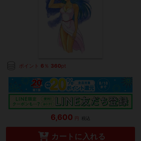
ポイント
6
％
360
pt
6,600
円
税込
カートに入れる