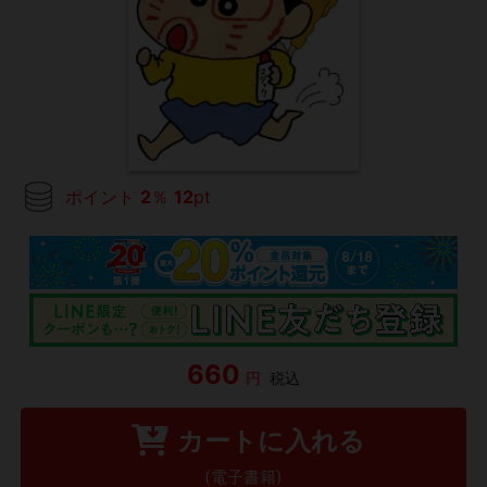
ポイント
2
％
12
pt
660
円
税込
カートに入れる
(電子書籍)