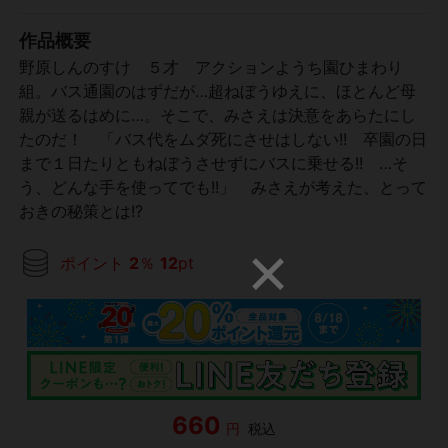
作品概要
野原しんのすけ ５才 アクションようち園ひまわり
組。バス通園のはずだが…超ねぼうゆえに、ほとんど母
親が送るはめに…。そこで、みさえは決意をあらたにし
たのだ！ 「バス代をムダ死にさせはしない!! 卒園の日
まで１日たりともねぼうさせずにバスに乗せる!! …そ
う、どんな手を使ってでも!!」 みさえが考えた、とって
おきの秘策とは!?
ポイント
2
％
12
pt
660
円
税込