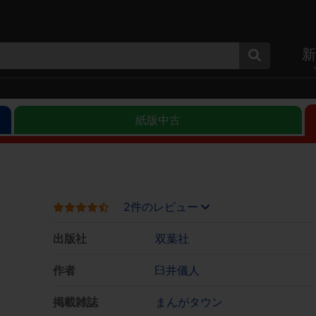
新
紙版中古
2件のレビュー
出版社
双葉社
作者
臼井儀人
掲載雑誌
まんがタウン