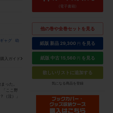
(電子書籍)
他の巻や全巻セットを見る
ギャグ
幼
紙版 新品
29,300
を見る
円
紙版 中古
15,560
を見る
円
籍購入ガイド
欲しいリストに追加する
気になる商品を登録
決まった。
」「ここ野
―？（泣）」