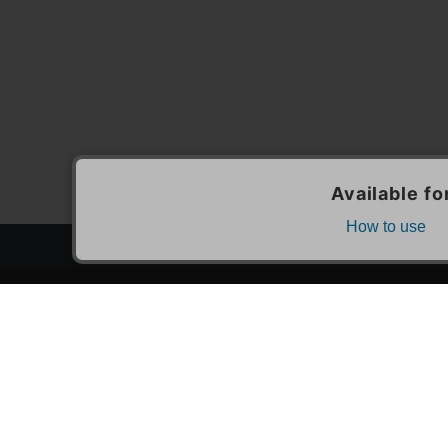
トップページ
スタ
会員登録・ログイン
漫画を
初めての方へ
おす
電子書籍の読み方
›
作
支払方法
›
特