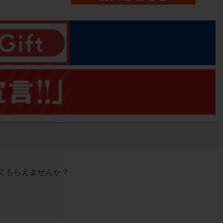
てもらえませんか？