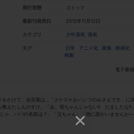
発行形態
コミック
最新刊発売日
2012年11月12日
カテゴリ
少年漫画
漫画
タグ
日常
アニメ化
家族
映画化
稚園
電子書
ギをかけて、合言葉は…「スケスケおパンツのみさえです」に
教えたしんのすけ。「あ、母ちゃんじゃない!! だましたな!!
「じゃ、パパの名前は？」「父ちゃん」「他に誰かいませんか