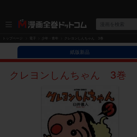
漫画を検索
トップページ
電子
少年・青年
クレヨンしんちゃん 3巻
紙版新品
クレヨンしんちゃん 3巻