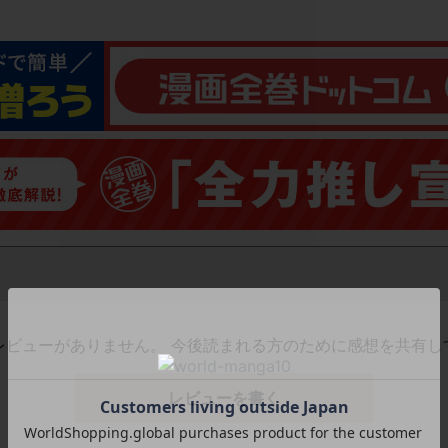
レビューがありません。 今後読まれる方のために感想を共有し
レビューを書く