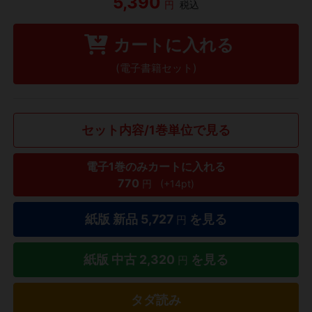
5,390
円
税込
カートに入れる
(電子書籍セット)
セット内容/1巻単位で見る
電子1巻のみカートに入れる
770
円
(+14pt)
紙版 新品
5,727
を見る
円
紙版 中古
2,320
を見る
円
タダ読み