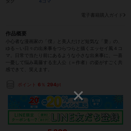
タグ
4コマ
電子書籍購入ガイド
作品概要
小心者な漫画家の「僕」と美人だけど短気な「妻」の、
ゆる～い日々の出来事をつらつらと描くエッセイ風４コ
マ。日常で当たり前にあるような小さな出来事に、一喜
一憂して悩み葛藤する主人公（＝作者）の姿がすごく共
感できて、笑えます。
ポイント
6
％
294
pt