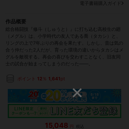
電子書籍購入ガイド
作品概要
総合格闘技『修斗（しゅうと）』に打ち込む高校生の廻
（メグル）は、小学時代の友人である喬（タカシ）と、
リングの上で7年ぶりの再会を果たす。しかし、昔は気の
合う仲だった2人だが、育った環境の違いからタカシはメ
グルを敵視する。再会の喜びを交わすことなく、旧友同
士の試合が始まってしまうのだった――。
ポイント
12
％
1,641
pt
15,048
円
税込