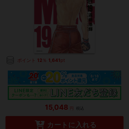
ポイント
12
％
1,641
pt
15,048
円
税込
カートに入れる