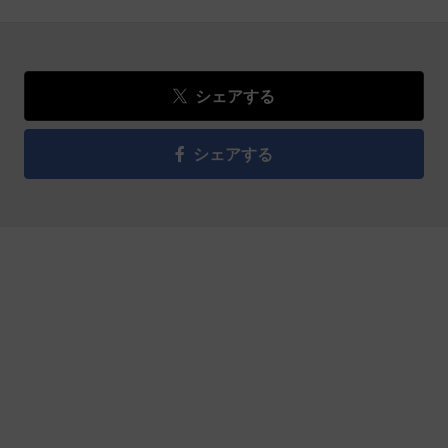
シェアする
シェアする