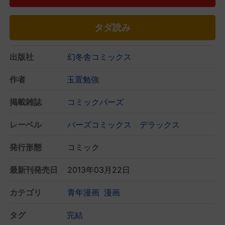
タダ読み
出版社
幻冬舎コミックス
作者
玉置勉強
掲載雑誌
コミックバーズ
レーベル
バーズコミックス デラックス
発行形態
コミック
最新刊発売日
2013年03月22日
カテゴリ
青年漫画
漫画
タグ
完結