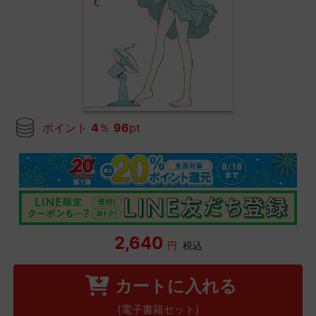
ポイント
4
％
96
pt
2,640
円
税込
カートに入れる
(電子書籍セット)