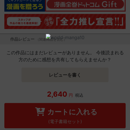
作品レビュー
（関連商品を含む）
この作品にはまだレビューがありません。 今後読まれる
方のために感想を共有してもらえませんか？
レビューを書く
2,640
円
税込
カートに入れる
(電子書籍セット)