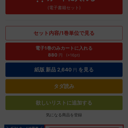
(電子書籍セット)
セット内容/1巻単位で見る
電子1巻のみカートに入れる
880
円
(+16pt)
紙版 新品
2,640
を見る
円
タダ読み
欲しいリストに追加する
気になる商品を登録