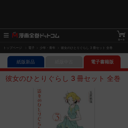
トップページ
電子
少年・青年
彼女のひとりぐらし 3 冊セット 全巻
紙版新品
紙版中古
電子書籍版
彼女のひとりぐらし 3 冊セット 全巻