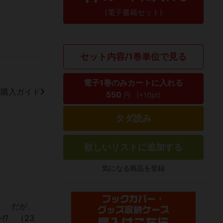
(電子書籍セット)
セット内容/1巻単位で見る
電子1巻のみカートに入れる
籍購入ガイド
550
円
(+10pt)
タダ読み
欲しいリストに追加する
気になる商品を登録
！ だが、
? （23