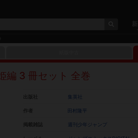
新
巻
紙版中古
編 3 冊セット 全巻
出版社
集英社
作者
田村隆平
掲載雑誌
週刊少年ジャンプ