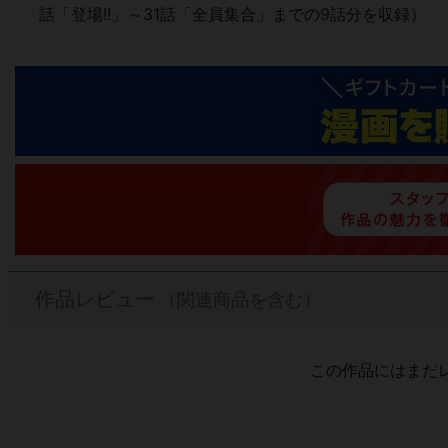
話「登場!!」～31話「全員集合」までの9話分を収録）
作品レビュー
（関連商品を含む）
この作品にはまだ