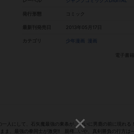
レーベル
ジャンプコミックスDIGITAL
発行形態
コミック
最新刊発売日
2013年05月17日
カテゴリ
少年漫画
漫画
電子書
の一人にして、石矢魔最強の東条が、ついに男鹿の前に現れる
まま、最強の拳同士が激突!! 親権…いや、真剣勝負の行方は―!