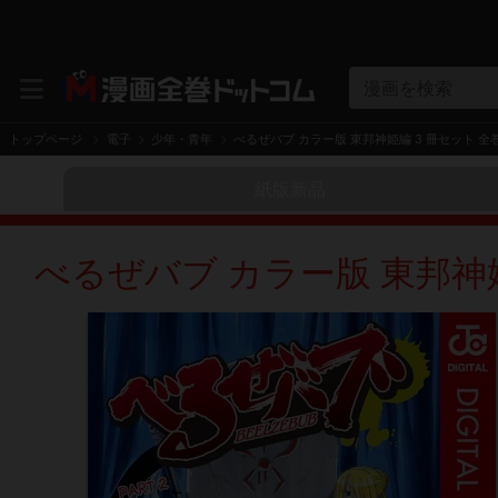
漫画を検索
トップページ
電子
少年・青年
べるぜバブ カラー版 東邦神姫編 3 冊セット 全
紙版新品
べるぜバブ カラー版 東邦神姫