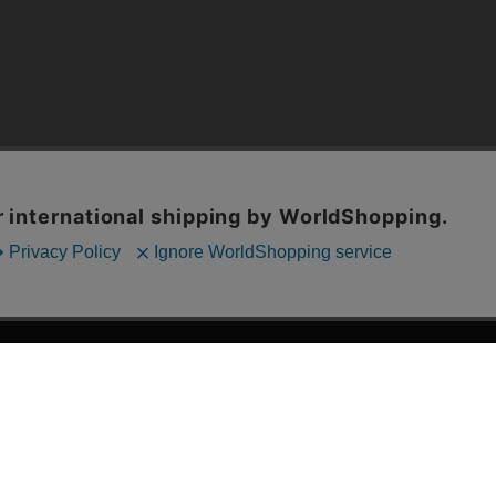
漫画全巻ドットコム TOP
ッフおススメ「全力推し宣言」
漫画ランキング
贈ろう e-giftサービス
›
2025年 年間ランキング
すめの新品漫画セット
›
歴代発行部数
品別漫画収納ボックス
›
紙書籍 週間TOP100