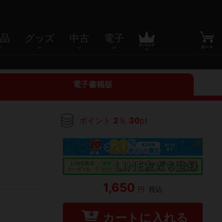
品
グッズ
中古
電子
電子書籍版
ポイント
2
％
30
pt
1,650
円
税込
カートに入れる