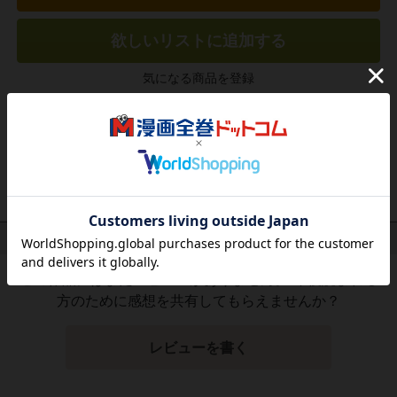
欲しいリストに追加する
気になる商品を登録
作品レビュー
（関連商品を含む）
この作品にはまだレビューがありません。 今後読まれる
方のために感想を共有してもらえませんか？
レビューを書く