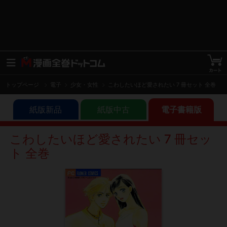
トップページ
電子
少女・女性
こわしたいほど愛されたい 7 冊セット 全巻
紙版新品
紙版中古
電子書籍版
こわしたいほど愛されたい 7 冊セッ
ト 全巻