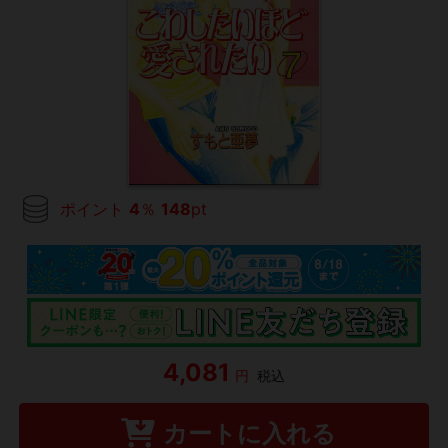
ポイント
4
％
148
pt
4,081
円
税込
カートに入れる