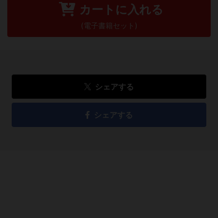
カートに入れる
(電子書籍セット)
シェアする
シェアする