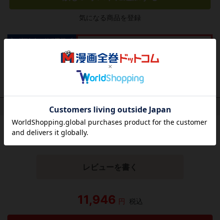
気になる商品を登録
作品レビュー
（関連商品を含む）
この作品にはまだレビューがありません。 今後読まれる
方のために感想を共有してもらえませんか？
レビューを書く
11,946
円
税込