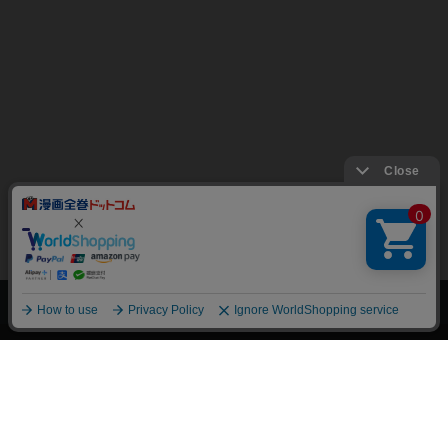
上へ
漫画全巻ドットコム TOP
トップページ
会員登録・ログイン
初めての方へ