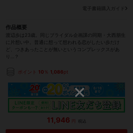
電子書籍購入ガイド
作品概要
渡辺歩は23歳。同じブライダル企画課の同期・大西朋生
に片想い中。普通に想って想われる恋がしたい歩だけ
ど、つきあったことが無いというコンプレックスがあ
り…？
ポイント
10
％
1,086
pt
11,946
円
税込