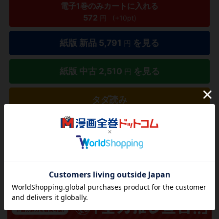
電子1巻のみカートに入れる
572
円
(+10pt)
紙版 新品
5,791
を見る
円
紙版 中古
2,510
を見る
円
タダ読み
欲しいリストに追加する
気になる商品を登録