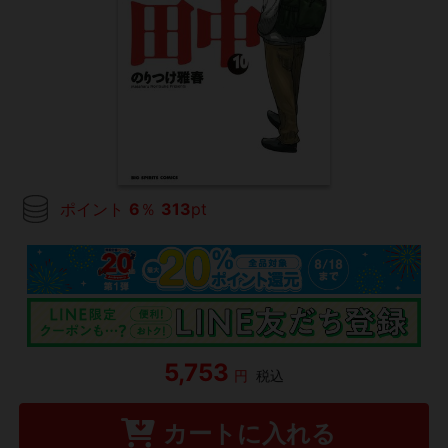
ポイント
6
％
313
pt
5,753
円
税込
カートに入れる