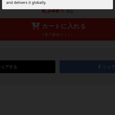
8,349
円
税込
カートに入れる
(電子書籍セット)
シェアする
シェ