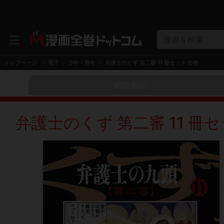
漫画を検索
トップページ
電子
少年・青年
弁護士のくず 第二審 11 冊セット 全巻
紙版新品
弁護士のくず 第二審 11 冊