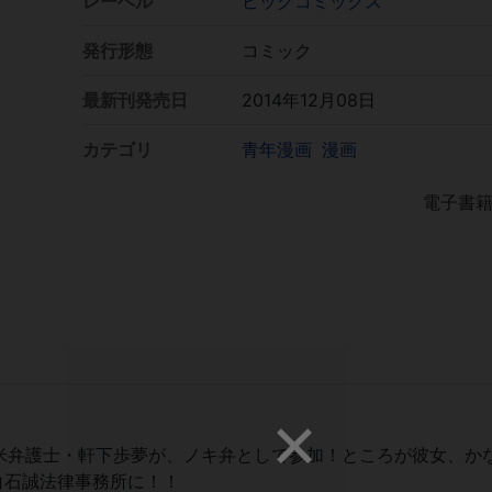
レーベル
ビッグコミックス
発行形態
コミック
最新刊発売日
2014年12月08日
カテゴリ
青年漫画
漫画
電子書
米弁護士・軒下歩夢が、ノキ弁として参加！ところが彼女、か
白石誠法律事務所に！！