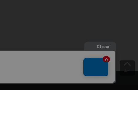
上へ
ご意見をお聞かせください