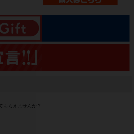
てもらえませんか？