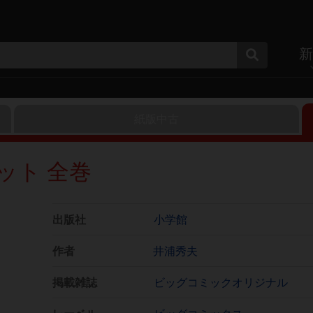
新
紙版中古
セット 全巻
出版社
小学館
作者
井浦秀夫
掲載雑誌
ビッグコミックオリジナル