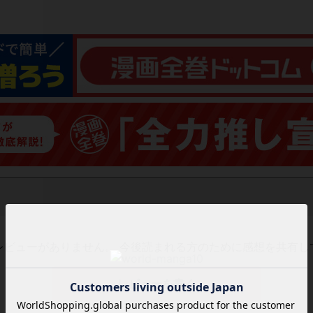
レビューがありません。 今後読まれる方のために感想を共有し
レビューを書く