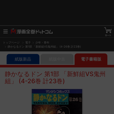
トップページ
電子
少年・青年
静かなるドン 第1部 「新鮮組VS鬼州組」 (4-26巻 計23巻)
紙版新品
紙版中古
電子書籍版
静かなるドン 第1部 「新鮮組VS鬼州
組」 (4-26巻 計23巻)