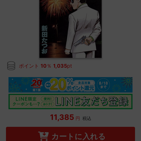
ポイント
10
％
1,035
pt
11,385
円
税込
カートに入れる