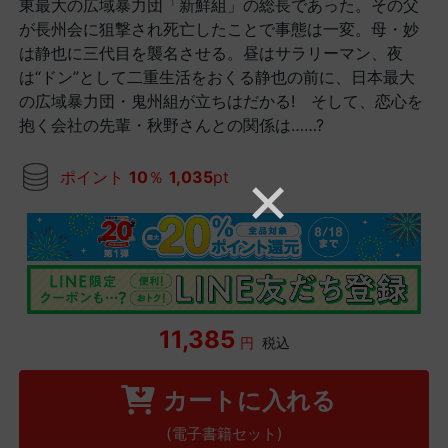
東最大の広域暴力団「新鮮組」の総長であった。その父
が長州会に狙撃され死亡したことで事態は一変。母・妙
は静也に三代目を襲名させる。昼はサラリーマン、夜
は“ドン”として二重生活をおくる静也の前に、日本最大
の広域暴力団・鬼州組が立ちはだかる! そして、恋心を
抱く会社の先輩・秋野さんとの関係は……?
ポイント
10
％
1,035
pt
11,385
円
税込
カートに入れる
(電子書籍セット)