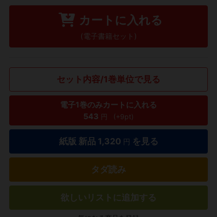
カートに入れる
(電子書籍セット)
セット内容/1巻単位で見る
電子1巻のみカートに入れる
543
円
(+9pt)
紙版 新品
1,320
を見る
円
タダ読み
欲しいリストに追加する