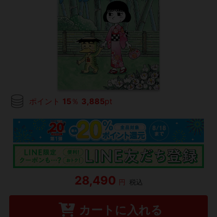
ポイント
15
％
3,885
pt
28,490
円
税込
カートに入れる