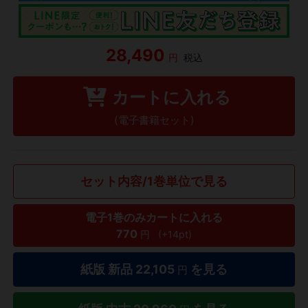
28,490
円
税込
カートに入れる
(電子書籍セット)
セット内容/1巻単位で見る
電子1巻のみカートに入れる
770
円
(+14pt)
紙版 新品
22,105
を見る
円