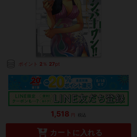
ポイント
2
％
27
pt
1,518
円
税込
カートに入れる