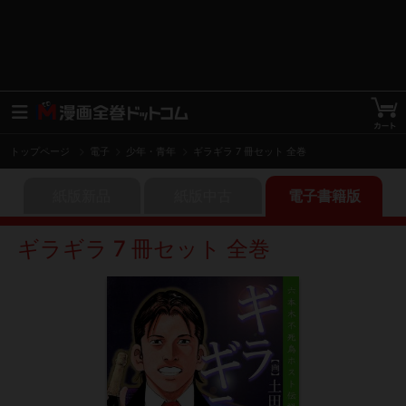
トップページ
電子
少年・青年
ギラギラ 7 冊セット 全巻
紙版新品
紙版中古
電子書籍版
ギラギラ 7 冊セット 全巻