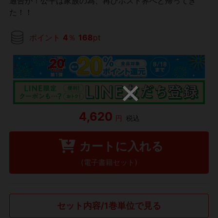
通告が！公平は家族の為、再びホスト界へと帰ってき
た！！
ポイント
4
％
168
pt
4,620
円
税込
カートに入れる
(電子書籍セット)
セット内容/1巻単位で見る