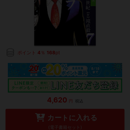
ポイント
4
％
168
pt
4,620
円
税込
カートに入れる
(電子書籍セット)