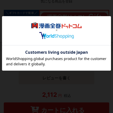
気になる商品を登録
作品レビュー
（関連商品を含む）
この作品にはまだレビューがありません。 今後読まれる
方のために感想を共有してもらえませんか？
レビューを書く
2,112
円
税込
カートに入れる