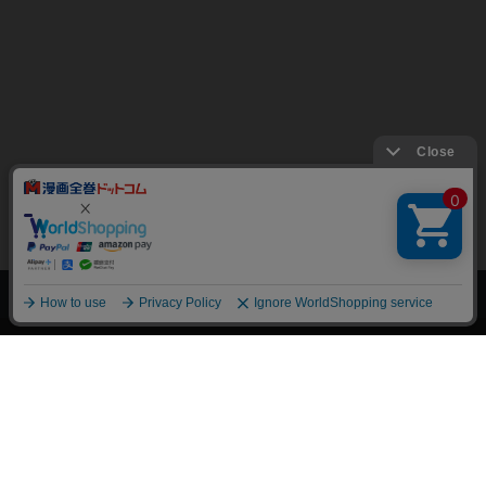
上へ
漫画全巻ドットコム TOP
トップページ
会員登録・ログイン
初めての方へ
電子書籍の読み方