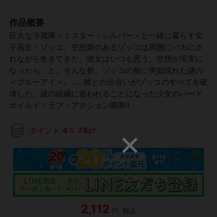
作品概要
巨大な冷蔵庫＜ミスター・シルバー＞と一緒に暮らす女
子高生・ゾッコ。空想癖のあるゾッコは周囲にバカにさ
れながら生きてきた。彼女はいつも思う。空想が現実に
なったら、と。そんな折、ゾッコの前に突如現れた謎の
＜ブルーアイ＞。……彼との出会いがゾッコのすべてを破
壊した。謎の組織に追われることになった少女のハード
ボイルド・ラブ・アクション開幕!!
ポイント
4
％
76
pt
2,112
円
税込