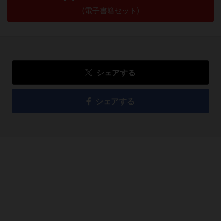
(電子書籍セット)
シェアする
シェアする