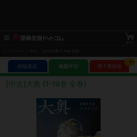
トップページ
中古
[中古]大奥 (1-19巻 全巻)
-
2
%
紙版新品
紙版中古
電子書籍版
[中古]大奥 (1-19巻 全巻)