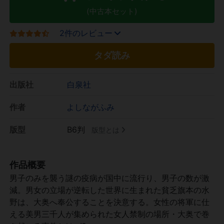
(中古本セット)
2件のレビュー
タダ読み
出版社
白泉社
作者
よしながふみ
版型
B6判
版型とは
作品概要
男子のみを襲う謎の疫病が国中に流行り、男子の数が激
減。男女の立場が逆転した世界に生まれた貧乏旗本の水
野は、大奥へ奉公することを決意する。女性の将軍に仕
える美男三千人が集められた女人禁制の場所・大奥で巻