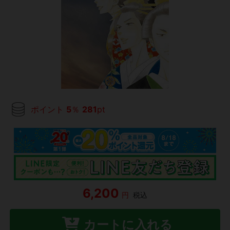
ポイント
5
％
281
pt
6,200
円
税込
カートに入れる