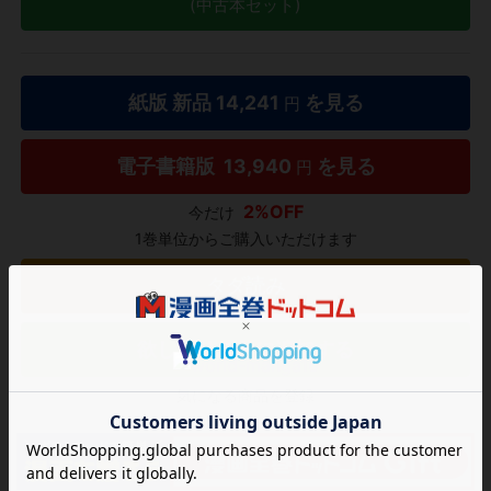
(中古本セット)
紙版 新品
14,241
を見る
円
電子書籍版
13,940
を見る
円
2%OFF
今だけ
1巻単位からご購入いただけます
タダ読み
欲しいリストに追加する
気になる商品を登録