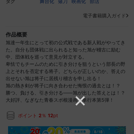
タグ
舞台化
薙刀
映画化
部活
電子書籍購入ガイド
作品概要
旭達一年生にとって初の公式戦である新人戦がやってき
た。自分も団体戦に出られると知った旭が稽古に励む
中、団体戦を巡って意見が対立する。
卑怯でもチームのために引き分けを狙うという部長の野
上とそれを否定する将子。どちらが正しいのか、答えの
出せない旭は将子に居残り稽古を申し出る！
旭の熱き剣が将子に向き合わせた悔恨の過去とは！？
勝つ、負ける、引き分ける――旭が出した答えとは！？
大好評、なぎなた青春スポ根漫画、単行本第5弾！
ポイント
2
％
12
pt