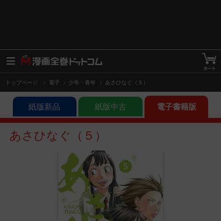
トップページ
電子
少年・青年
あさひなぐ（５）
紙版新品
紙版中古
電子書籍版
あさひなぐ（５）