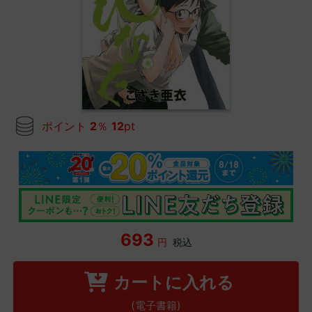
ポイント
2
％
12
pt
693
円
税込
カートに入れる
(電子書籍)