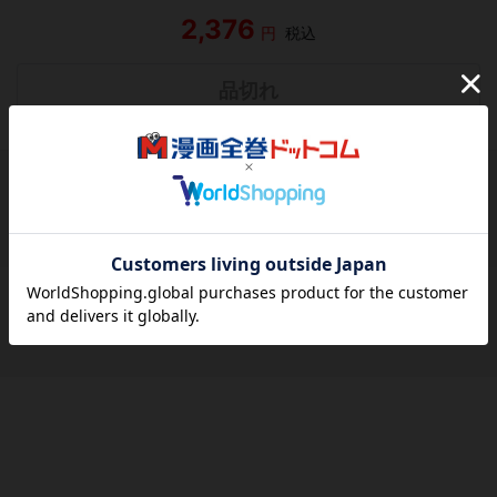
2,376
円
税込
品切れ
シェアする
シェアする