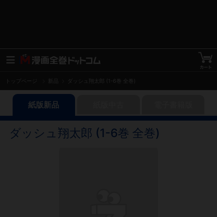
トップページ
新品
ダッシュ翔太郎 (1-6巻 全巻)
紙版新品
紙版中古
電子書籍版
ダッシュ翔太郎 (1-6巻 全巻)