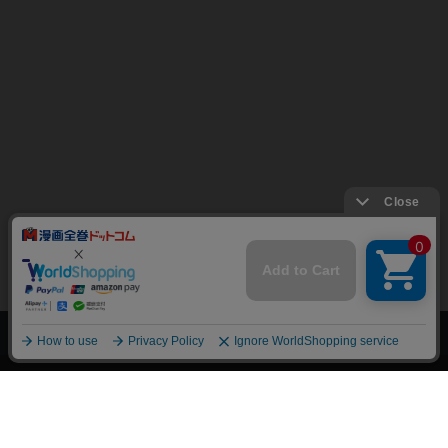
上へ
漫画全巻ドットコム TOP
トップページ
会員登録・ログイン