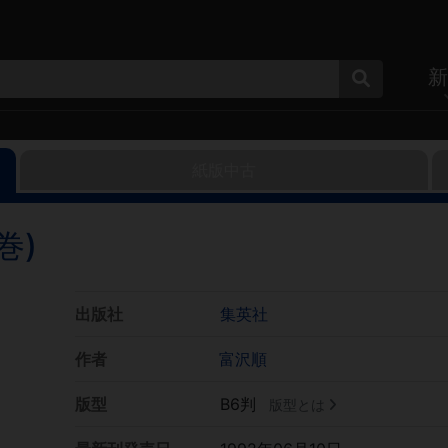
新
紙版中古
巻)
出版社
集英社
作者
富沢順
版型
B6判
版型とは