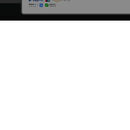
トップページ
スタ
会員登録・ログイン
漫画を
初めての方へ
おす
電子書籍の読み方
›
作
支払方法
›
特
特定商取引法に基づく通販の表記
おす
資金決済法に基づく表示
おす
古物営業法に基づく表示
›
漫
よくある質問
›
大
問い合わせ
おす
個人情報保護方針
›
新
利用規約
›
無