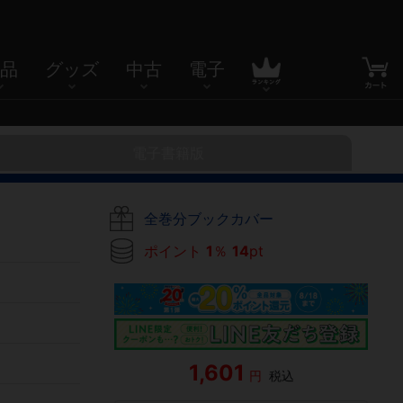
品
グッズ
中古
電子
電子書籍版
全巻分ブックカバー
ポイント
1
％
14
pt
1,601
円
税込