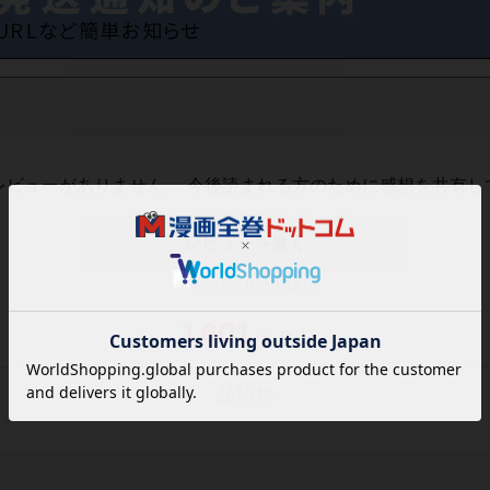
レビューがありません。 今後読まれる方のために感想を共有し
レビューを書く
1,601
円
税込
品切れ