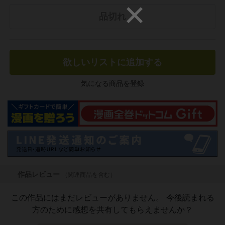
品切れ
欲しいリストに追加する
気になる商品を登録
作品レビュー
（関連商品を含む）
この作品にはまだレビューがありません。 今後読まれる
方のために感想を共有してもらえませんか？