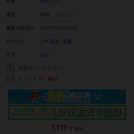
作者
若狭たけし
版型
B6判
版型とは
最新刊発売日
2007年02月02日
カテゴリ
少年漫画
漫画
タグ
完結
全巻分ブックカバー
ポイント
1
％
10
pt
1,111
円
税込