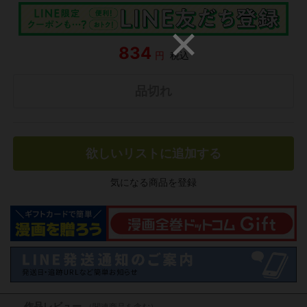
834
円
税込
品切れ
欲しいリストに追加する
気になる商品を登録
作品レビュー
（関連商品を含む）