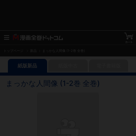
トップページ
新品
まっかな人間像 (1-2巻 全巻)
紙版新品
紙版中古
電子書籍版
まっかな人間像 (1-2巻 全巻)