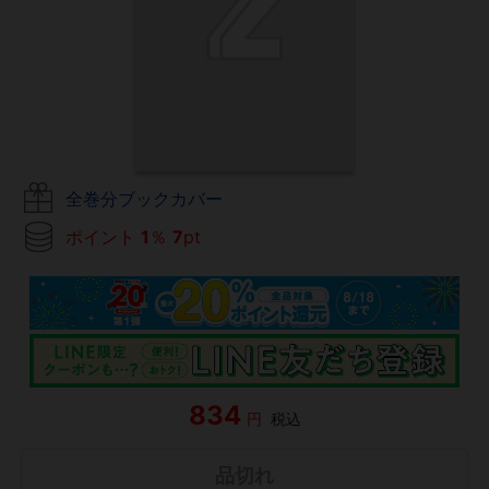
全巻分ブックカバー
ポイント
1
％
7
pt
834
円
税込
品切れ