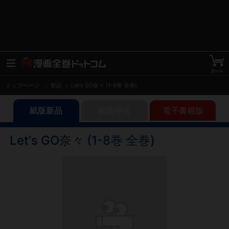
トップページ
新品
Let's GO奈々 (1-8巻 全巻)
紙版新品
紙版中古
電子書籍版
Let's GO奈々 (1-8巻 全巻)