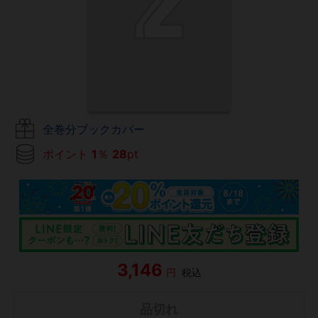
全巻分ブックカバー
ポイント
1
％
28
pt
3,146
円
税込
品切れ