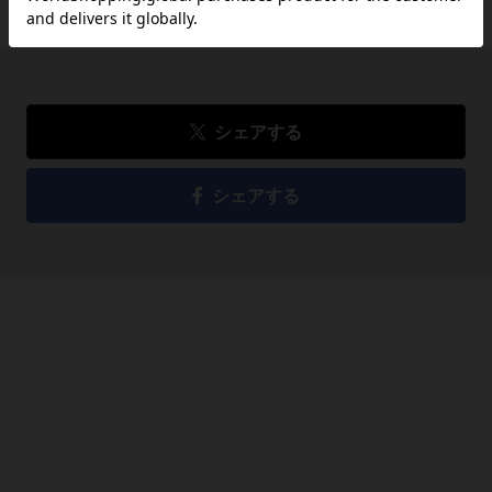
シェアする
シェアする