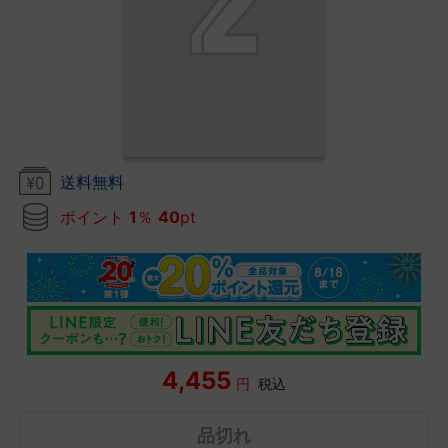
送料無料
ポイント
1
％
40
pt
4,455
円
税込
品切れ