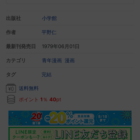
出版社
小学館
作者
平野仁
最新刊発売日
1979年06月01日
カテゴリ
青年漫画
漫画
タグ
完結
送料無料
ポイント
1
％
40
pt