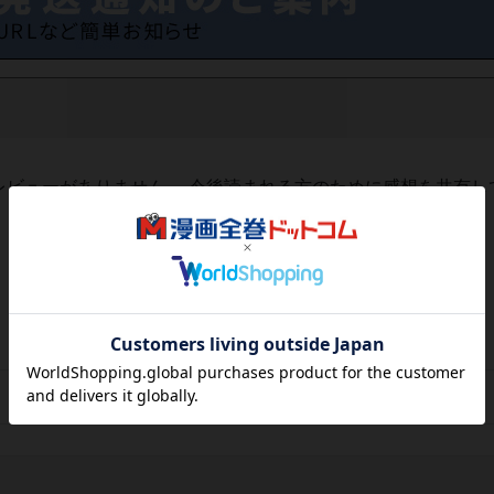
レビューがありません。 今後読まれる方のために感想を共有し
レビューを書く
3,516
円
税込
品切れ