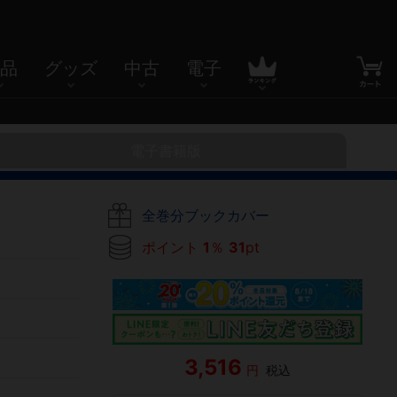
品
グッズ
中古
電子
電子書籍版
全巻分ブックカバー
ポイント
1
％
31
pt
3,516
円
税込