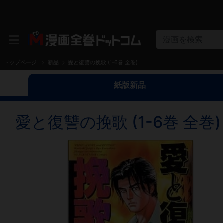
漫画を検索
トップページ
新品
愛と復讐の挽歌 (1-6巻 全巻)
紙版新品
愛と復讐の挽歌 (1-6巻 全巻)