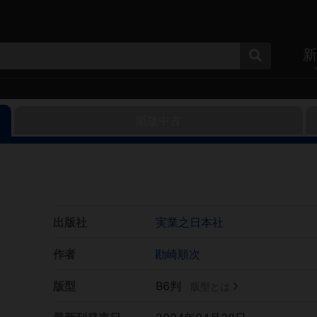
新
紙版中古
出版社
実業之日本社
作者
勘崎順次
版型
B6判
版型とは