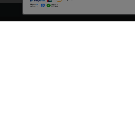
トップページ
スタ
会員登録・ログイン
漫画を
初めての方へ
おす
電子書籍の読み方
›
作
支払方法
›
特
特定商取引法に基づく通販の表記
おす
資金決済法に基づく表示
おす
古物営業法に基づく表示
›
漫
よくある質問
›
大
問い合わせ
おす
個人情報保護方針
›
新
利用規約
›
無