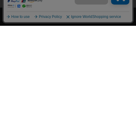
上へ
漫画全巻ドットコム TOP
トップページ
会員登録・ログイン
初めての方へ
電子書籍の読み方
支払方法
特定商取引法に基づく通販の表記
資金決済法に基づく表示
古物営業法に基づく表示
よくある質問
問い合わせ
個人情報保護方針
利用規約