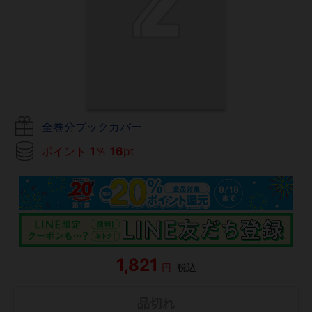
全巻分ブックカバー
ポイント
1
％
16
pt
1,821
円
税込
品切れ