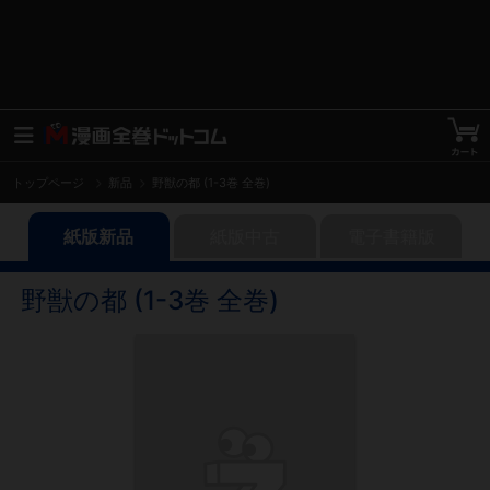
トップページ
新品
野獣の都 (1-3巻 全巻)
紙版新品
紙版中古
電子書籍版
野獣の都 (1-3巻 全巻)