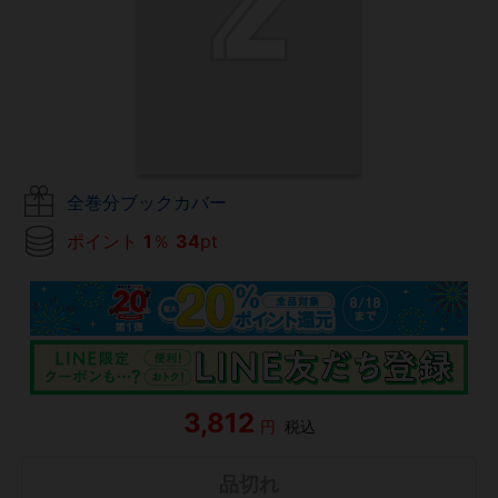
全巻分ブックカバー
ポイント
1
％
34
pt
3,812
円
税込
品切れ