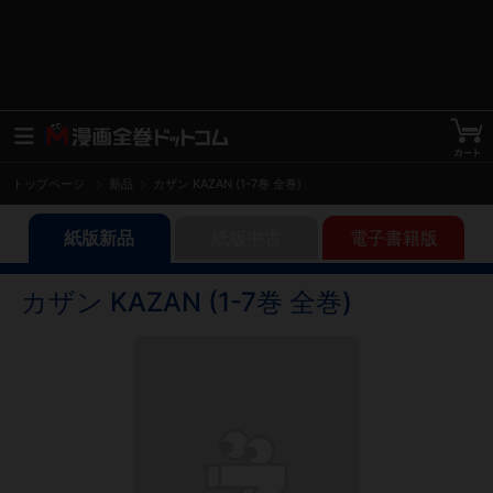
トップページ
新品
カザン KAZAN (1-7巻 全巻)
紙版新品
紙版中古
電子書籍版
カザン KAZAN (1-7巻 全巻)