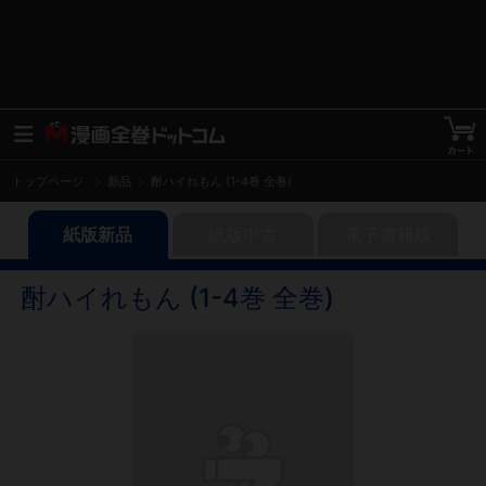
トップページ
新品
酎ハイれもん (1-4巻 全巻)
紙版新品
紙版中古
電子書籍版
酎ハイれもん (1-4巻 全巻)