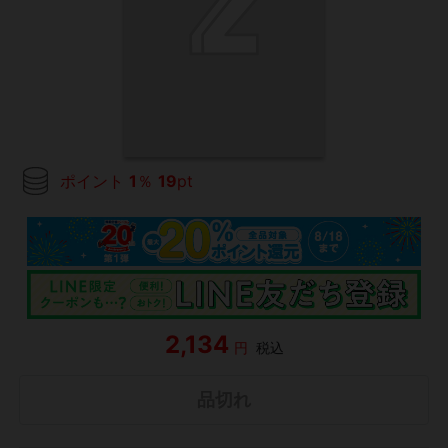
ポイント
1
％
19
pt
2,134
円
税込
品切れ