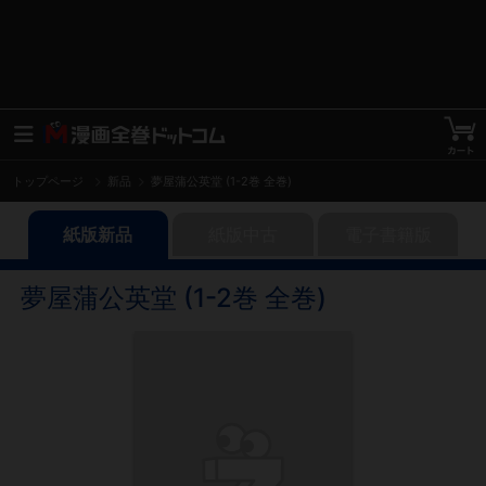
トップページ
新品
夢屋蒲公英堂 (1-2巻 全巻)
紙版新品
紙版中古
電子書籍版
夢屋蒲公英堂 (1-2巻 全巻)