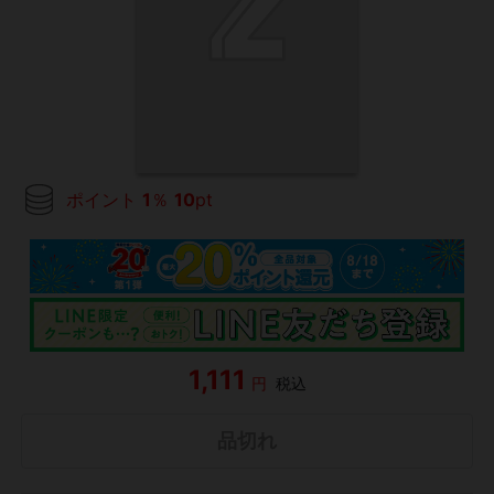
ポイント
1
％
10
pt
1,111
円
税込
品切れ