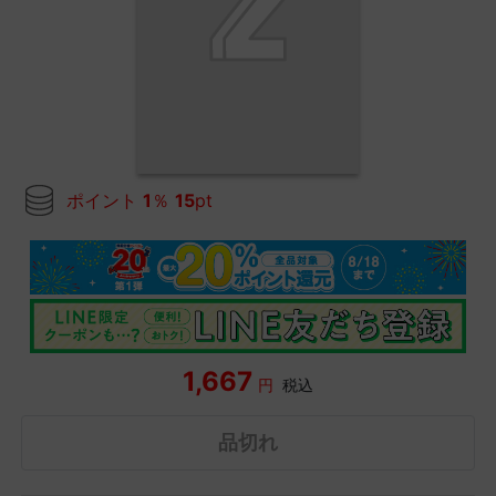
ポイント
1
％
15
pt
1,667
円
税込
品切れ