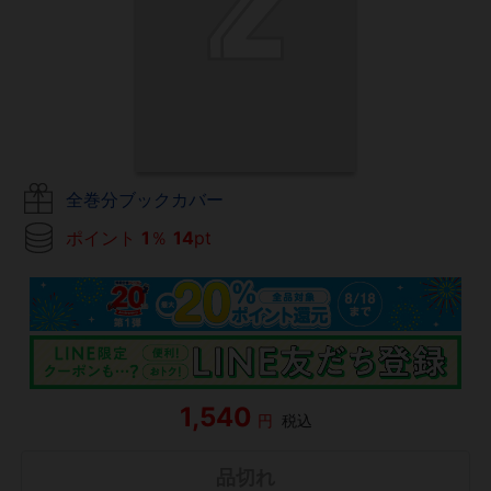
全巻分ブックカバー
ポイント
1
％
14
pt
1,540
円
税込
品切れ