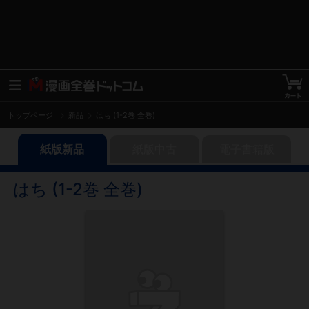
トップページ
新品
はち (1-2巻 全巻)
紙版新品
紙版中古
電子書籍版
はち (1-2巻 全巻)