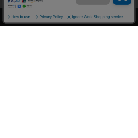
上へ
漫画全巻ドットコム TOP
トップページ
会員登録・ログイン
初めての方へ
電子書籍の読み方
支払方法
特定商取引法に基づく通販の表記
資金決済法に基づく表示
古物営業法に基づく表示
よくある質問
問い合わせ
個人情報保護方針
利用規約