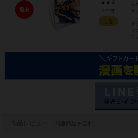
★★☆
破
最安
す
1-12巻
・
全巻
ま
ネ
で
作品レビュー
（関連商品を含む）