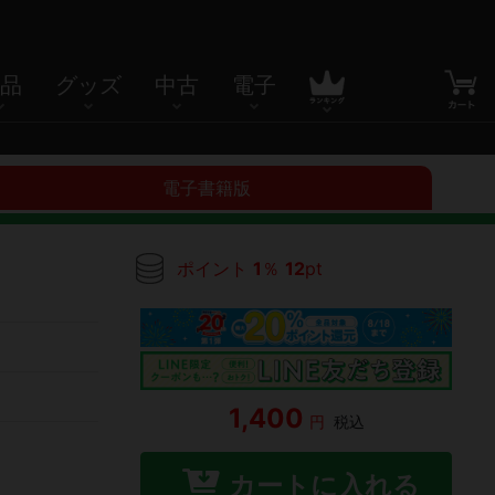
品
グッズ
中古
電子
電子書籍版
ポイント
1
％
12
pt
1,400
円
税込
カートに入れる