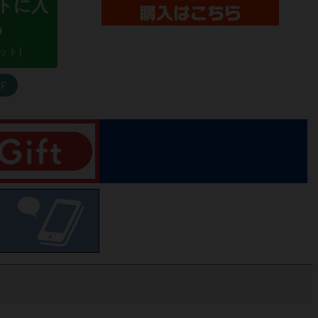
トに入
る
ット)
F