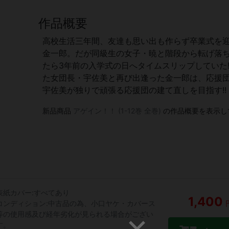
作品概要
高校生活三年間、友達も思い出も作らず卒業式を
金一郎。だが同級生の女子・暁と階段から転げ落
たら3年前の入学式の日へタイムスリップしていた
た女団長・宇佐美と再び出逢った金一郎は、応援
宇佐美が独りで頑張る応援団の建て直しを目指す!!
新品商品
アゲイン！！ (1-12巻 全巻)
の作品概要を表示し
表紙カバー:すべてあり
1,400
コンディション:中古品の為、小口ヤケ・カバース
等の使用感及び経年劣化が見られる場合がござい
す。