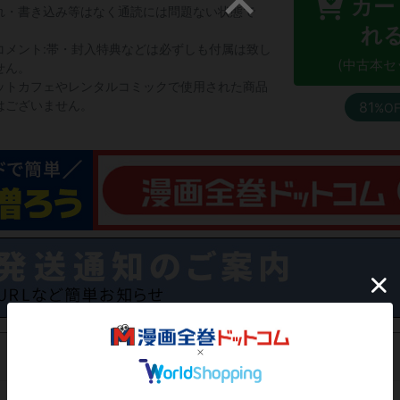
カー
れ・書き込み等はなく通読には問題ない状態で
。
れ
コメント:帯・封入特典などは必ずしも付属は致し
(中古本セ
せん。
ットカフェやレンタルコミックで使用された商品
はございません。
81
%OF