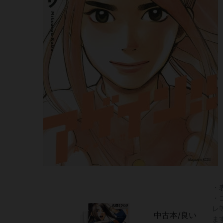
・
・
レ
中古本/良い
ま