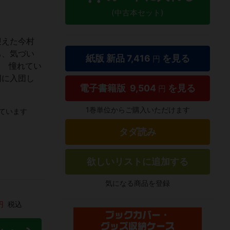
(中古本セット)
迎えた今村
ち、気づい
紙版 新品
7,416
を見る
円
! 憧れてい
団に入団し
電子書籍版
9,504
を見る
円
1巻単位からご購入いただけます
ています
タダ読み
欲しいリストに追加する
気になる商品を登録
円
税込