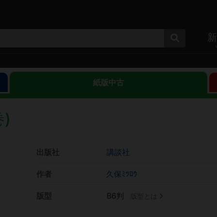
新
紙版中古
巻)
出版社
講談社
作者
久保ﾐﾂﾛｳ
版型
B6判
版型とは