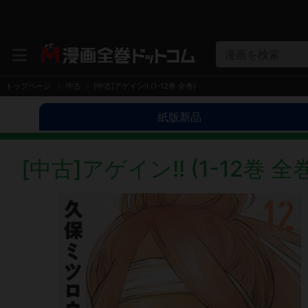
漫画を検索
トップページ
中古
[中古]アゲイン!! (1-12巻 全巻)
紙版新品
[中古]アゲイン!! (1-12巻 全