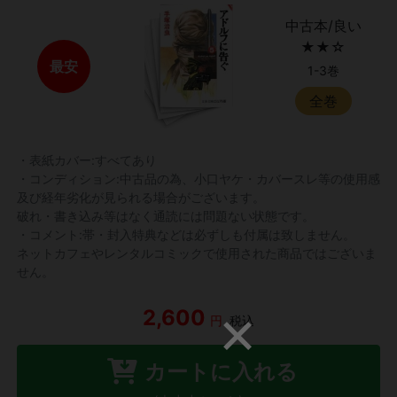
中古本/良い
★★☆
最安
1-3巻
全巻
・表紙カバー:すべてあり
・コンディション:中古品の為、小口ヤケ・カバースレ等の使用感
及び経年劣化が見られる場合がございます。
破れ・書き込み等はなく通読には問題ない状態です。
・コメント:帯・封入特典などは必ずしも付属は致しません。
ネットカフェやレンタルコミックで使用された商品ではございま
せん。
2,600
円
税込
カートに入れる