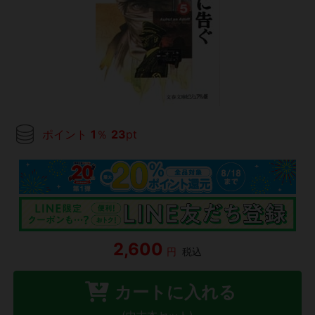
ポイント
1
％
23
pt
2,600
円
税込
カートに入れる