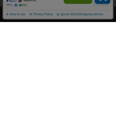
上へ
漫画全巻ドットコム TOP
トップページ
会員登録・ログイン
初めての方へ
電子書籍の読み方
支払方法
特定商取引法に基づく通販の表記
資金決済法に基づく表示
古物営業法に基づく表示
よくある質問
問い合わせ
個人情報保護方針
利用規約