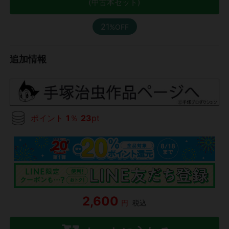
(中古本セット)
21
%OFF
追加情報
ポイント
1
％
23
pt
2,600
円
税込