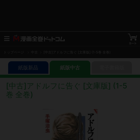
トップページ
中古
[中古]アドルフに告ぐ [文庫版] (1-5巻 全巻)
紙版新品
紙版中古
電子書籍版
[中古]アドルフに告ぐ [文庫版] (1-5
巻 全巻)