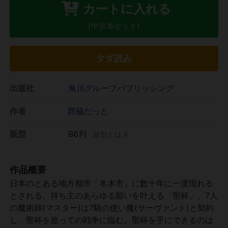
カートに入れる
(中古本セット)
タダ読み
出版社
角川グループパブリッシング
作者
西脇だっと
版型
B6判
版型とは
作品概要
日本のとある地方都市「冬木市」に数十年に一度現れる
とされる、持ち主のあらゆる願いを叶える「聖杯」。7人
の魔術師(マスター)は7騎の使い魔(サーヴァント)と契約
し、聖杯を巡っての戦争に臨む。聖杯を手にできるのは