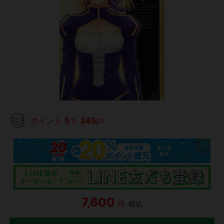
ポイント
5
％
345
pt
7,600
円
税込