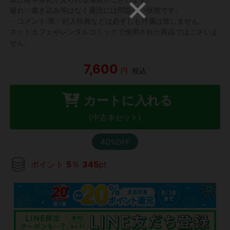
破れ・書き込み等はなく通読には問題ない状態です。
・コメント:帯・封入特典などは必ずしも付属は致しません。
ネットカフェやレンタルコミックで使用された商品ではございま
せん。
7,600
円
税込
カートに入れる
(中古本セット)
40
%OFF
ポイント
5
％
345
pt