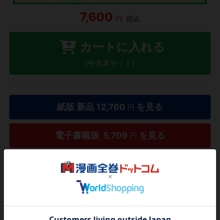
7,600
円
税込
カートに入れる
(中古本セット)
紙版 新品
12,760
を見る
円
電子書籍版
5,709
を見る
円
53%OFF
今だけ
1巻単位からご購入いただけます
タダ読み
欲しいリストに追加する