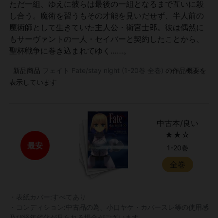
ただ一組、ゆえに彼らは最後の一組となるまで互いに殺
し合う。魔術を習うもその才能を見いだせず、半人前の
魔術師として生きていた主人公・衛宮士郎。彼は偶然に
もサーヴァントの一人・セイバーと契約したことから、
聖杯戦争に巻き込まれてゆく……。
新品商品
フェイト Fate/stay night (1-20巻 全巻)
の作品概要を
表示しています
中古本/良い
★★☆
最安
1-20巻
全巻
・表紙カバー:すべてあり
・コンディション:中古品の為、小口ヤケ・カバースレ等の使用感
及び経年劣化が見られる場合がございます。