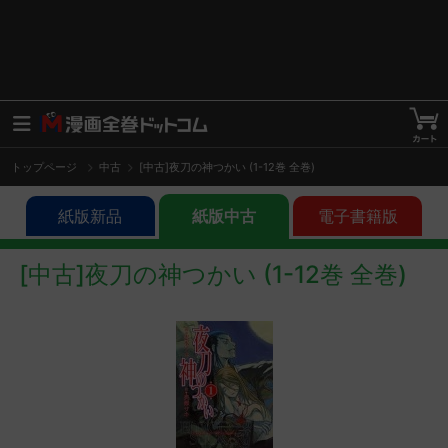
トップページ
中古
[中古]夜刀の神つかい (1-12巻 全巻)
紙版新品
紙版中古
電子書籍版
[中古]夜刀の神つかい (1-12巻 全巻)