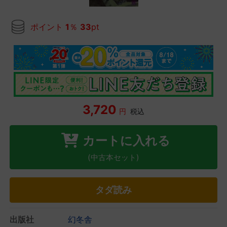
ポイント
1
％
33
pt
3,720
円
税込
カートに入れる
(中古本セット)
タダ読み
出版社
幻冬舎