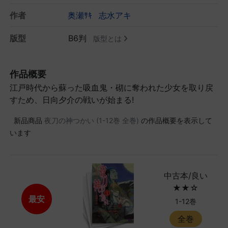
作者
奥瀬ｻｷ
志水アキ
版型
B6判
版型とは
作品概要
江戸時代から蘇った吸血鬼・砌に奪われた少女を取り戻
すため、日向夕介の戦いが始まる!
新品商品
夜刀の神つかい (1-12巻 全巻)
の作品概要を表示して
います
中古本/良い
★★☆
最安
1-12巻
全巻