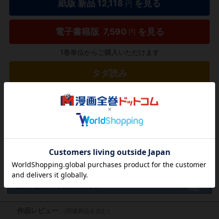
紙版 新品
12,118
を見る
円
電子書籍版
7,590
を見る
円
1巻単位からご購入いただけます
タダ読み
欲しいリストに追加する
気になる商品を登録
作品レビュー
（関連商品を含む）