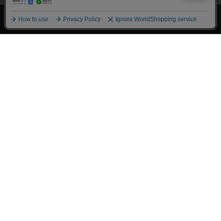
上へ
漫画全巻ドットコム TOP
トップページ
会員登録・ログイン
初めての方へ
電子書籍の読み方
支払方法
特定商取引法に基づく通販の表記
資金決済法に基づく表示
古物営業法に基づく表示
よくある質問
問い合わせ
個人情報保護方針
利用規約