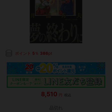
ポイント
5
％
386
pt
8,510
円
税込
品切れ