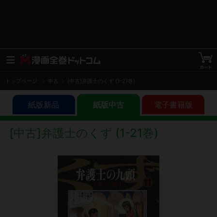
トップページ
中古
[中古]弁護士のくず (1-21巻)
紙版新品
紙版中古
電子書籍版
[中古]弁護士のくず (1-21巻)