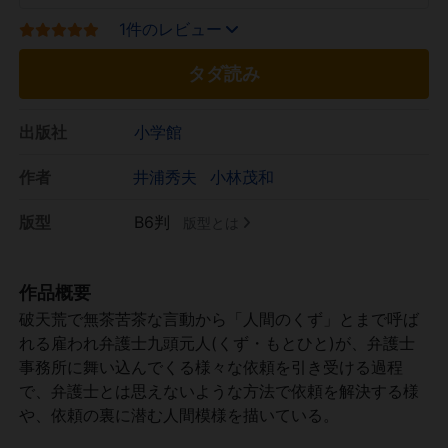
1件のレビュー
タダ読み
出版社
小学館
作者
井浦秀夫
小林茂和
版型
B6判
版型とは
作品概要
破天荒で無茶苦茶な言動から「人間のくず」とまで呼ば
れる雇われ弁護士九頭元人(くず・もとひと)が、弁護士
事務所に舞い込んでくる様々な依頼を引き受ける過程
で、弁護士とは思えないような方法で依頼を解決する様
や、依頼の裏に潜む人間模様を描いている。