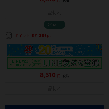
円
税込
品切れ
29
%OFF
ポイント
5
％
386
pt
8,510
円
税込
品切れ