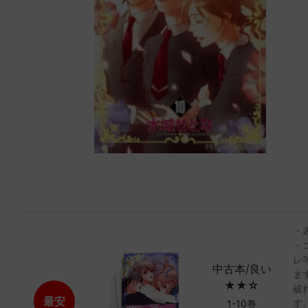
・
・
レ
中古本/良い
ま
★★☆
破
最安
す
1-10巻