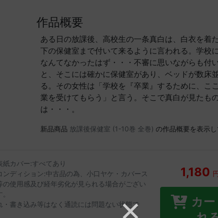
作品概要
ある日の放課後、高校生の一条真白は、白衣を着
下の保健室まで付いて来るように言われる。学校
なんてなかったはず・・・不審に思いながらも付
と、そこには確かに保健室があり、ベッドが数床
る。その女性は「学校を『卒業』するために、こ
業を受けてもらう」と言う。そこで真白が見たも
は・・・。
新品商品
放課後保健室 (1-10巻 全巻)
の作品概要を表示し
表紙カバー:すべてあり
1,180
コンディション:中古品の為、小口ヤケ・カバース
等の使用感及び経年劣化が見られる場合がござい
す。
カー
れ・書き込み等はなく通読には問題ない状態で
。
れ