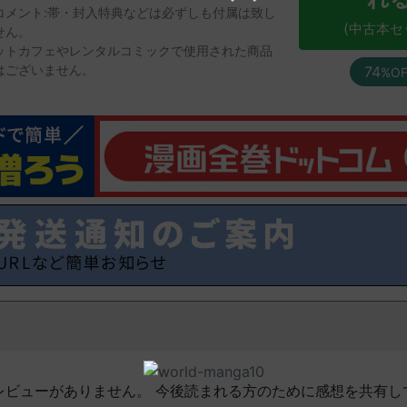
コメント:帯・封入特典などは必ずしも付属は致し
(中古本セ
せん。
ットカフェやレンタルコミックで使用された商品
はございません。
74
%OF
レビューがありません。 今後読まれる方のために感想を共有し