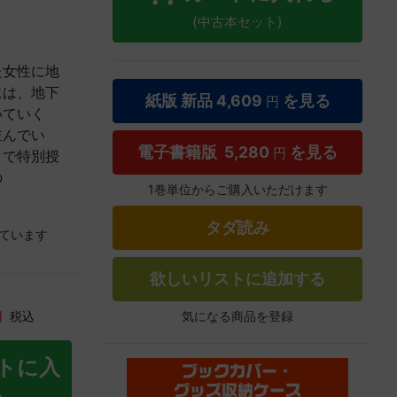
(中古本セット)
た女性に地
には、地下
紙版 新品
4,609
を見る
円
いていく
並んでい
電子書籍版
5,280
を見る
円
こで特別授
の
1巻単位からご購入いただけます
タダ読み
ています
欲しいリストに追加する
気になる商品を登録
円
税込
トに入
る