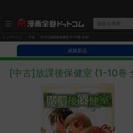
漫画を検索
トップページ
中古
[中古]放課後保健室 (1-10巻 全巻)
紙版新品
[中古]放課後保健室 (1-10巻 