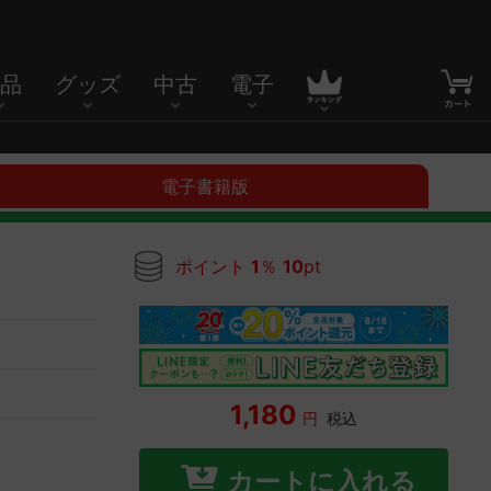
品
グッズ
中古
電子
電子書籍版
ポイント
1
％
10
pt
1,180
円
税込
カートに入れる