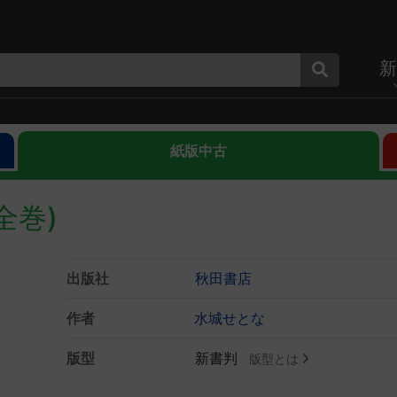
新
紙版中古
全巻)
出版社
秋田書店
作者
水城せとな
版型
新書判
版型とは