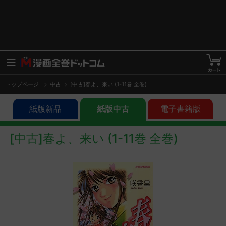
トップページ
中古
[中古]春よ、来い (1-11巻 全巻)
紙版新品
紙版中古
電子書籍版
[中古]春よ、来い (1-11巻 全巻)