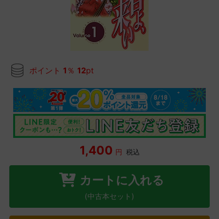
ポイント
1
％
12
pt
1,400
円
税込
カートに入れる
(中古本セット)