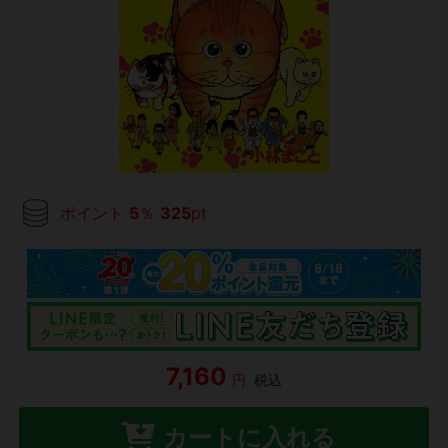
ポイント
5
％
325
pt
7,160
円
税込
カートに入れる