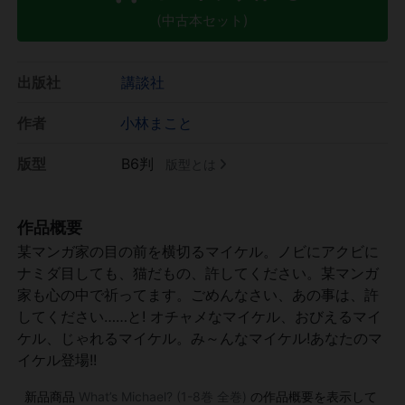
(中古本セット)
出版社
講談社
作者
小林まこと
版型
B6判
版型とは
作品概要
某マンガ家の目の前を横切るマイケル。ノビにアクビに
ナミダ目しても、猫だもの、許してください。某マンガ
家も心の中で祈ってます。ごめんなさい、あの事は、許
してください……と! オチャメなマイケル、おびえるマイ
ケル、じゃれるマイケル。み～んなマイケル!あなたのマ
イケル登場!!
新品商品
What’s Michael? (1-8巻 全巻)
の作品概要を表示して