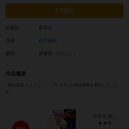
タダ読み
出版社
集英社
作者
岩代俊明
版型
新書判
版型とは
作品概要
新品商品
みえるひと (1-7巻 全巻)
の作品概要を表示していま
す
中古本/良い
★★☆