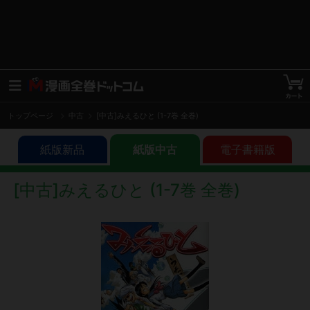
トップページ
中古
[中古]みえるひと (1-7巻 全巻)
紙版新品
紙版中古
電子書籍版
[中古]みえるひと (1-7巻 全巻)