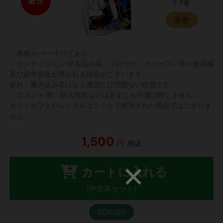
最安
1-7巻
全巻
・表紙カバー:すべてあり
・コンディション:中古品の為、小口ヤケ・カバースレ等の使用感
及び経年劣化が見られる場合がございます。
破れ・書き込み等はなく通読には問題ない状態です。
・コメント:帯・封入特典などは必ずしも付属は致しません。
ネットカフェやレンタルコミックで使用された商品ではございま
せん。
1,500
円
税込
カートに入れる
(中古本セット)
50
%OFF