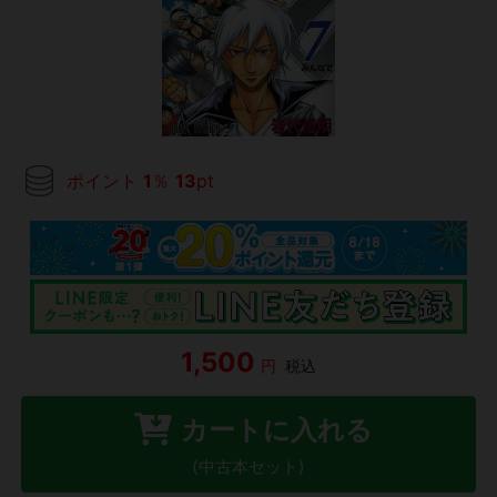
ポイント
1
％
13
pt
1,500
円
税込
カートに入れる
(中古本セット)