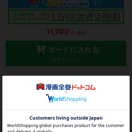
11,700
円
税込
カートに入れる
(中古本セット)
紙版 新品
33,660
を見る
円
欲しいリストに追加する
気になる商品を登録