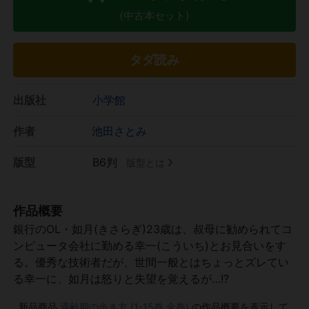
(中古本セット)
タダ読み
出版社
小学館
作者
池田さとみ
版型
B6判
版型とは
作品概要
銀行のOL・如月(きさらぎ)23歳は、叔母に勧められてコ
ンピュータ会社に勤める幸一(こういち)とお見合いをす
る。優秀な技術者だが、世間一般とはちょっとズレてい
る幸一に、如月は怒りと失望を覚えるが…!?
新品商品
適齢期の歩き方 (1-15巻 全巻)
の作品概要を表示して