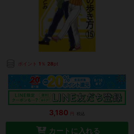
ポイント
1
％
28
pt
3,180
円
税込
カートに入れる