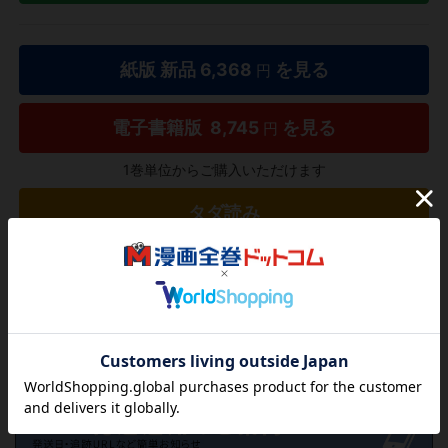
紙版 新品
6,368
を見る
円
電子書籍版
8,745
を見る
円
1巻単位からご購入いただけます
タダ読み
欲しいリストに追加する
気になる商品を登録