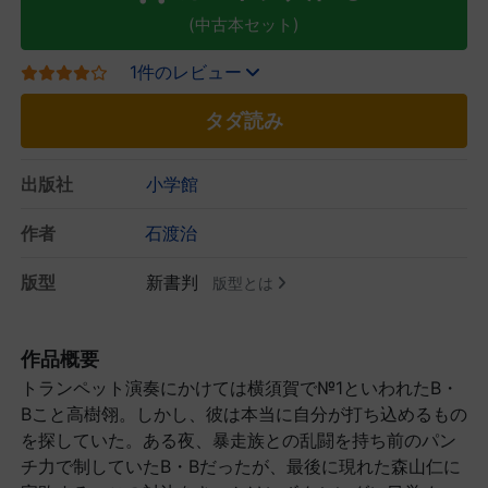
(中古本セット)
1件のレビュー
タダ読み
出版社
小学館
作者
石渡治
版型
新書判
版型とは
作品概要
トランペット演奏にかけては横須賀で№1といわれたB・
Bこと高樹翎。しかし、彼は本当に自分が打ち込めるもの
を探していた。ある夜、暴走族との乱闘を持ち前のパン
チ力で制していたB・Bだったが、最後に現れた森山仁に