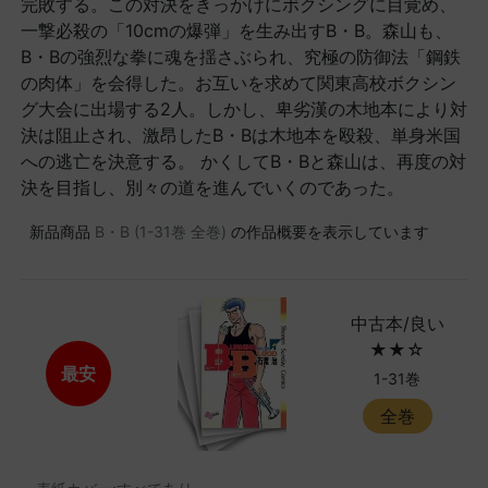
完敗する。この対決をきっかけにボクシングに目覚め、
一撃必殺の「10cmの爆弾」を生み出すB・B。森山も、
B・Bの強烈な拳に魂を揺さぶられ、究極の防御法「鋼鉄
の肉体」を会得した。お互いを求めて関東高校ボクシン
グ大会に出場する2人。しかし、卑劣漢の木地本により対
決は阻止され、激昂したB・Bは木地本を殴殺、単身米国
への逃亡を決意する。 かくしてB・Bと森山は、再度の対
決を目指し、別々の道を進んでいくのであった。
新品商品
B・B (1-31巻 全巻)
の作品概要を表示しています
中古本/良い
★★☆
最安
1-31巻
全巻