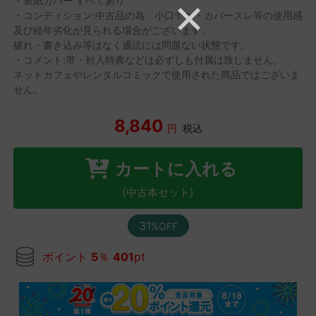
・表紙カバー:すべてあり
・コンディション:中古品の為、小口ヤケ・カバースレ等の使用感
及び経年劣化が見られる場合がございます。
破れ・書き込み等はなく通読には問題ない状態です。
・コメント:帯・封入特典などは必ずしも付属は致しません。
ネットカフェやレンタルコミックで使用された商品ではございま
せん。
8,840
円
税込
カートに入れる
(中古本セット)
31
%OFF
ポイント
5
％
401
pt