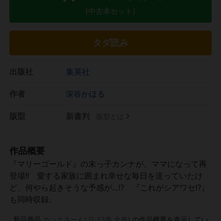
(中古本セット)
タダ読み
出版社
集英社
作者
深谷かほる
版型
新書判
版型とは
作品概要
『マリーゴールド』の末っ子カンナが、ママになって再
登場!! 愛する家族に囲まれ幸せな毎日を送っていたけ
ど、何やら起きそうな予感が…!? 『これがシアワセ!?』
も同時収録。
新品商品
カンナさーん! (1-13巻 全巻)
の作品概要を表示してい