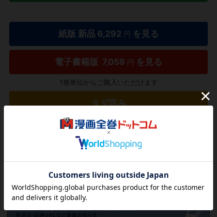
紙版 新品
6,292
を見る
円
電子書籍版
7,059
を見る
円
1巻単位からご購入いただけます
タダ読み
欲しいリストに追加する
気になる商品を登録