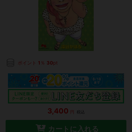
ポイント
1
％
30
pt
3,400
円
税込
カートに入れる