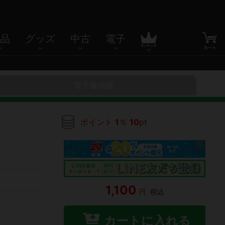
品
グッズ
中古
電子
電子書籍版
ポイント
1
％
10
pt
1,100
円
税込
カートに入れる