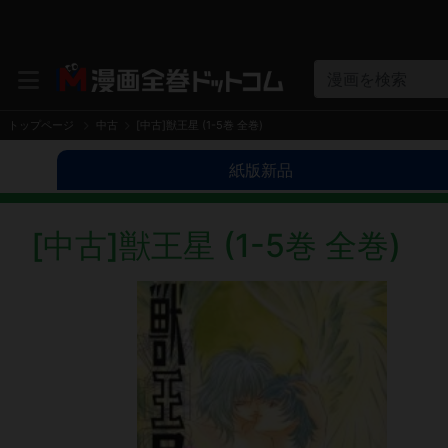
漫画を検索
トップページ
中古
[中古]獣王星 (1-5巻 全巻)
紙版新品
[中古]獣王星 (1-5巻 全巻)