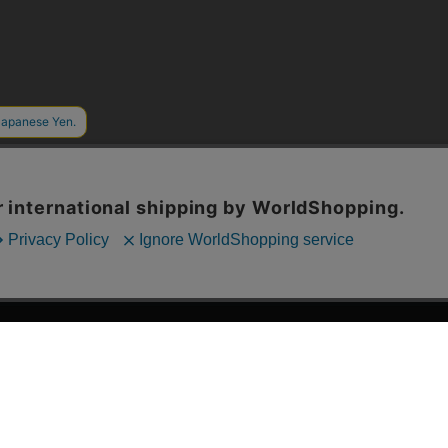
漫画全巻ドットコム TOP
ッフおススメ「全力推し宣言」
漫画ランキング
贈ろう e-giftサービス
›
2025年 年間ランキング
すめの新品漫画セット
›
歴代発行部数
品別漫画収納ボックス
›
紙書籍 週間TOP100