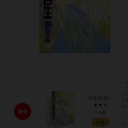
・
・
レ
中古本/良い
ま
★★☆
破
最安
す
1-5巻
・
全巻
ま