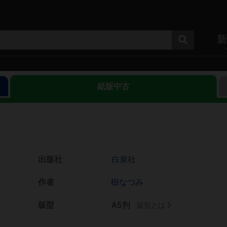
新
紙版中古
出版社
白泉社
作者
樹なつみ
版型
A5判
版型とは