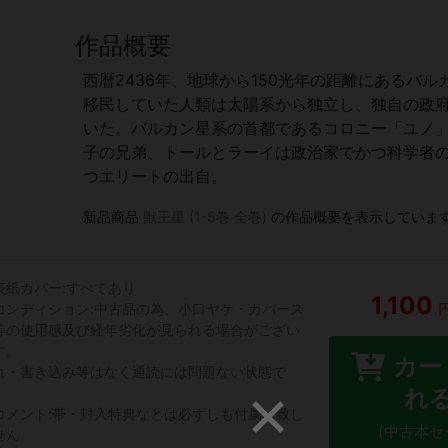
作品概要
西暦2436年、地球から150光年の距離にあるバル
移民していた人類は太陽系から独立し、独自の政
いた。バルカン星系の首都であるコロニー「ユノ
子の兄弟、トールとラーイは政治家でかつ科学者
つエリートの出自。
新品商品
獣王星 (1-5巻 全巻)
の作品概要を表示していま
表紙カバー:すべてあり
1,100
コンディション:中古品の為、小口ヤケ・カバース
等の使用感及び経年劣化が見られる場合がござい
す。
カー
れ・書き込み等はなく通読には問題ない状態で
。
れ
コメント:帯・封入特典などは必ずしも付属は致し
(中古本セ
せん。