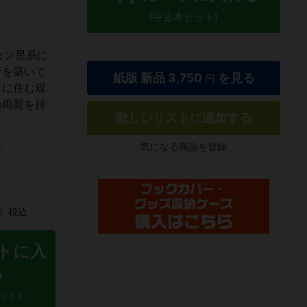
(中古本セット)
カン星系に
府を築いて
紙版 新品
3,750
を見る
円
」に住む双
の両親を持
欲しいリストに追加する
気になる商品を登録
す
円
税込
トに入
る
ット)