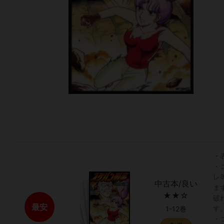
・
・
レ
中古本/良い
ま
★★☆
破
最安
す
1-12巻
・