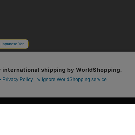
漫画全巻ドットコム TOP
ッフおススメ「全力推し宣言」
漫画ランキング
贈ろう e-giftサービス
›
2025年 年間ランキング
すめの新品漫画セット
›
歴代発行部数