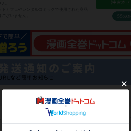
(中古本セ
せん。
ットカフェやレンタルコミックで使用された商品
はございません。
55
%O
レビューがありません。 今後読まれる方のために感想を共有し