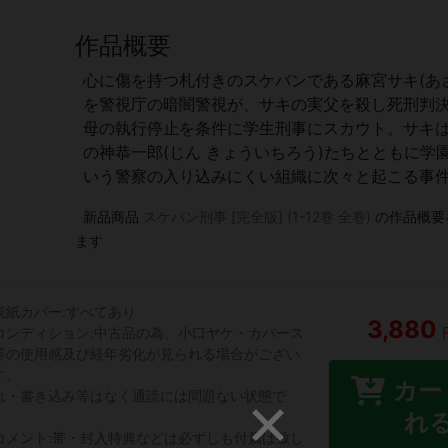
作品概要
心に傷を持つ札付きのスケバンである麻宮サキ(あ
を警視庁の暗闇警視が、サキの実父を殺し死刑判
母の執行停止を条件に学生刑事にスカウト。サキ
の神恭一郎(じん きょういちろう)たちとともに学
いう警察の入り込みにくい組織に次々と起こる事
新品商品
スケバン刑事 [完全版] (1-12巻 全巻)
の作品概要
ます
表紙カバー:すべてあり
3,880
コンディション:中古品の為、小口ヤケ・カバース
等の使用感及び経年劣化が見られる場合がござい
す。
カー
れ・書き込み等はなく通読には問題ない状態で
。
れ
コメント:帯・封入特典などは必ずしも付属は致し