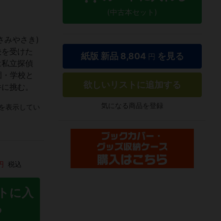
(中古本セット)
さみやさき)
決を受けた
紙版 新品
8,804
を見る
円
は私立探偵
園・学校と
欲しいリストに追加する
件に挑む。
気になる商品を登録
を表示してい
円
税込
トに入
る