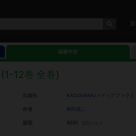
新
紙版中古
1-12巻 全巻)
出版社
KADOKAWA/メディアファク
作者
和田慎二
版型
B6判
版型とは