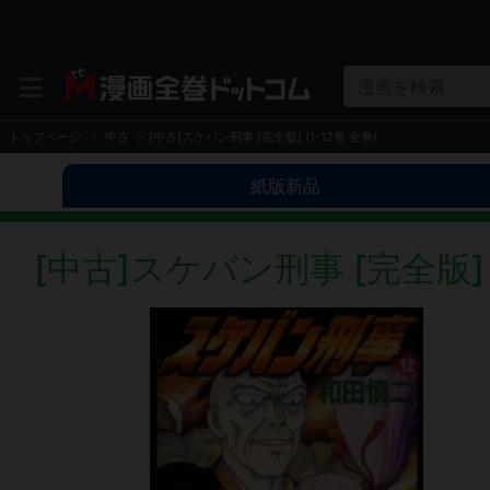
漫画を検索
トップページ
中古
[中古]スケバン刑事 [完全版] (1-12巻 全巻)
紙版新品
[中古]スケバン刑事 [完全版] (