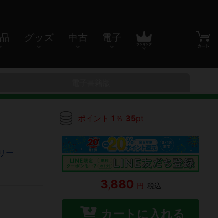
品
グッズ
中古
電子
電子書籍版
ポイント
1
％
35
pt
トリー
3,880
円
税込
カートに入れる